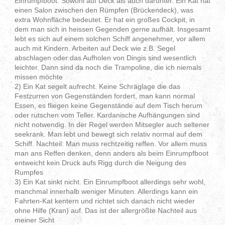
Einrumpfboot. Sowohl auf Deck als auch darunter. Ein Kat hat
einen Salon zwischen den Rümpfen (Brückendeck), was
extra Wohnfläche bedeutet. Er hat ein großes Cockpit, in
dem man sich in heissen Gegenden gerne aufhält. Insgesamt
lebt es sich auf einem solchen Schiff angenehmer, vor allem
auch mit Kindern. Arbeiten auf Deck wie z.B. Segel
abschlagen oder das Aufholen von Dingis sind wesentlich
leichter. Dann sind da noch die Trampoline, die ich niemals
missen möchte
2) Ein Kat segelt aufrecht. Keine Schräglage die das
Festzurren von Gegenständen fordert, man kann normal
Essen, es fliegen keine Gegenstände auf dem Tisch herum
oder rutschen vom Teller. Kardanische Aufhängungen sind
nicht notwendig. In der Regel werden Mitsegler auch seltener
seekrank. Man lebt und bewegt sich relativ normal auf dem
Schiff. Nachteil: Man muss rechtzeitig reffen. Vor allem muss
man ans Reffen denken, denn anders als beim Einrumpfboot
entweicht kein Druck aufs Rigg durch die Neigung des
Rumpfes
3) Ein Kat sinkt nicht. Ein Einrumpfboot allerdings sehr wohl,
manchmal innerhalb weniger Minuten. Allerdings kann ein
Fahrten-Kat kentern und richtet sich danach nicht wieder
ohne Hilfe (Kran) auf. Das ist der allergrößte Nachteil aus
meiner Sicht