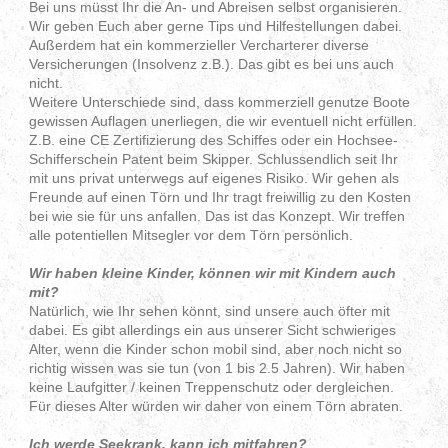
Bei uns müsst Ihr die An- und Abreisen selbst organisieren.
Wir geben Euch aber gerne Tips und Hilfestellungen dabei.
Außerdem hat ein kommerzieller Vercharterer diverse
Versicherungen (Insolvenz z.B.). Das gibt es bei uns auch
nicht.
Weitere Unterschiede sind, dass kommerziell genutze Boote
gewissen Auflagen unerliegen, die wir eventuell nicht erfüllen.
Z.B. eine CE Zertifizierung des Schiffes oder ein Hochsee-
Schifferschein Patent beim Skipper. Schlussendlich seit Ihr
mit uns privat unterwegs auf eigenes Risiko. Wir gehen als
Freunde auf einen Törn und Ihr tragt freiwillig zu den Kosten
bei wie sie für uns anfallen. Das ist das Konzept. Wir treffen
alle potentiellen Mitsegler vor dem Törn persönlich.
Wir haben kleine Kinder, können wir mit Kindern auch
mit?
Natürlich, wie Ihr sehen könnt, sind unsere auch öfter mit
dabei. Es gibt allerdings ein aus unserer Sicht schwieriges
Alter, wenn die Kinder schon mobil sind, aber noch nicht so
richtig wissen was sie tun (von 1 bis 2.5 Jahren). Wir haben
keine Laufgitter / keinen Treppenschutz oder dergleichen.
Für dieses Alter würden wir daher von einem Törn abraten.
Ich werde Seekrank, kann ich mitfahren?