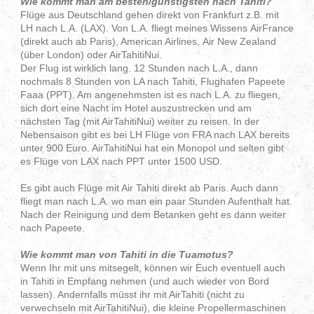
Wie kommt man am besten/günstigsten nach Tahiti?
Flüge aus Deutschland gehen direkt von Frankfurt z.B. mit
LH nach L.A. (LAX). Von L.A. fliegt meines Wissens AirFrance
(direkt auch ab Paris), American Airlines, Air New Zealand
(über London) oder AirTahitiNui.
Der Flug ist wirklich lang. 12 Stunden nach L.A., dann
nochmals 8 Stunden von LA nach Tahiti, Flughafen Papeete
Faaa (PPT). Am angenehmsten ist es nach L.A. zu fliegen,
sich dort eine Nacht im Hotel auszustrecken und am
nächsten Tag (mit AirTahitiNui) weiter zu reisen. In der
Nebensaison gibt es bei LH Flüge von FRA nach LAX bereits
unter 900 Euro. AirTahitiNui hat ein Monopol und selten gibt
es Flüge von LAX nach PPT unter 1500 USD.
Es gibt auch Flüge mit Air Tahiti direkt ab Paris. Auch dann
fliegt man nach L.A. wo man ein paar Stunden Aufenthalt hat.
Nach der Reinigung und dem Betanken geht es dann weiter
nach Papeete.
Wie kommt man von Tahiti in die Tuamotus?
Wenn Ihr mit uns mitsegelt, können wir Euch eventuell auch
in Tahiti in Empfang nehmen (und auch wieder von Bord
lassen). Andernfalls müsst ihr mit AirTahiti (nicht zu
verwechseln mit AirTahitiNui), die kleine Propellermaschinen