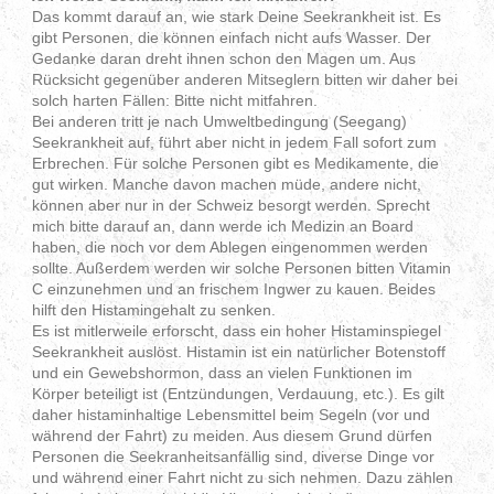
Das kommt darauf an, wie stark Deine Seekrankheit ist. Es
gibt Personen, die können einfach nicht aufs Wasser. Der
Gedanke daran dreht ihnen schon den Magen um. Aus
Rücksicht gegenüber anderen Mitseglern bitten wir daher bei
solch harten Fällen: Bitte nicht mitfahren.
Bei anderen tritt je nach Umweltbedingung (Seegang)
Seekrankheit auf, führt aber nicht in jedem Fall sofort zum
Erbrechen. Für solche Personen gibt es Medikamente, die
gut wirken. Manche davon machen müde, andere nicht,
können aber nur in der Schweiz besorgt werden. Sprecht
mich bitte darauf an, dann werde ich Medizin an Board
haben, die noch vor dem Ablegen eingenommen werden
sollte. Außerdem werden wir solche Personen bitten Vitamin
C einzunehmen und an frischem Ingwer zu kauen. Beides
hilft den Histamingehalt zu senken.
Es ist mitlerweile erforscht, dass ein hoher Histaminspiegel
Seekrankheit auslöst. Histamin ist ein natürlicher Botenstoff
und ein Gewebshormon, dass an vielen Funktionen im
Körper beteiligt ist (Entzündungen, Verdauung, etc.). Es gilt
daher histaminhaltige Lebensmittel beim Segeln (vor und
während der Fahrt) zu meiden. Aus diesem Grund dürfen
Personen die Seekranheitsanfällig sind, diverse Dinge vor
und während einer Fahrt nicht zu sich nehmen. Dazu zählen