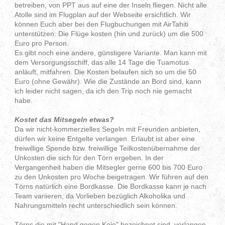
betreiben, von PPT aus auf eine der Inseln fliegen. Nicht alle
Atolle sind im Flugplan auf der Webseite ersichtlich. Wir
können Euch aber bei den Flugbuchungen mit AirTahiti
unterstützen. Die Flüge kosten (hin und zurück) um die 500
Euro pro Person.
Es gibt noch eine andere, günstigere Variante. Man kann mit
dem Versorgungsschiff, das alle 14 Tage die Tuamotus
anläuft, mitfahren. Die Kosten belaufen sich so um die 50
Euro (ohne Gewähr). Wie die Zustände an Bord sind, kann
ich leider nicht sagen, da ich den Trip noch nie gemacht
habe.
Kostet das Mitsegeln etwas?
Da wir nicht-kommerzielles Segeln mit Freunden anbieten,
dürfen wir keine Entgelte verlangen. Erlaubt ist aber eine
freiwillige Spende bzw. freiwillige Teilkostenübernahme der
Unkosten die sich für den Törn ergeben. In der
Vergangenheit haben die Mitsegler gerne 600 bis 700 Euro
zu den Unkosten pro Woche beigetragen. Wir führen auf den
Törns natürlich eine Bordkasse. Die Bordkasse kann je nach
Team variieren, da Vorlieben bezüglich Alkoholika und
Nahrungsmitteln recht unterschiedlich sein können.
Törns die mit "Hand gegen Koje" bezeichnet sind, verlangen