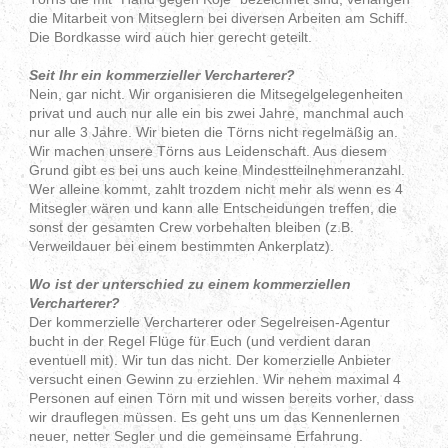
die Mitarbeit von Mitseglern bei diversen Arbeiten am Schiff.
Die Bordkasse wird auch hier gerecht geteilt.
Seit Ihr ein kommerzieller Vercharterer?
Nein, gar nicht. Wir organisieren die Mitsegelgelegenheiten
privat und auch nur alle ein bis zwei Jahre, manchmal auch
nur alle 3 Jahre. Wir bieten die Törns nicht regelmäßig an.
Wir machen unsere Törns aus Leidenschaft. Aus diesem
Grund gibt es bei uns auch keine Mindestteilnehmeranzahl.
Wer alleine kommt, zahlt trozdem nicht mehr als wenn es 4
Mitsegler wären und kann alle Entscheidungen treffen, die
sonst der gesamten Crew vorbehalten bleiben (z.B.
Verweildauer bei einem bestimmten Ankerplatz).
Wo ist der unterschied zu einem kommerziellen
Vercharterer?
Der kommerzielle Vercharterer oder Segelreisen-Agentur
bucht in der Regel Flüge für Euch (und verdient daran
eventuell mit). Wir tun das nicht. Der komerzielle Anbieter
versucht einen Gewinn zu erziehlen. Wir nehem maximal 4
Personen auf einen Törn mit und wissen bereits vorher, dass
wir drauflegen müssen. Es geht uns um das Kennenlernen
neuer, netter Segler und die gemeinsame Erfahrung.